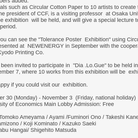
bers added. 
s such as Circular Cotton Paper to 10 artists to create 
 president of CCF, is a visiting professor  at Osaka Univ
exhibition  will be held, and will give a special lecture t
period. 
ou can see the "Tolerance Poster  Exhibition" using 
Circ
resented at  NEWENERGY in September with the cooperat
yodo Printing Co. 
been invited to participate in  "Dia .Lo.Gue" to be held in
mber 7, where 10 works from this exhibition will be  exhi
y if you could visit our  exhibition. 
r 30 (Monday) - November 3  (Friday, national holiday) 
sity of Economics Main Lobby Admission: Free 
omoko Ameyama / Ayami /Fuminori Ono / Takeshi Kanek
mizono / Koji Kominato / Kazuko Saeki
abu Hangai/ Shigehito Matsuda