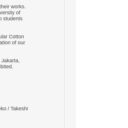
their works. 
ersity of 
o students  
ular Cotton 
ion of our  
 Jakarta, 
bited. 
o / Takeshi 