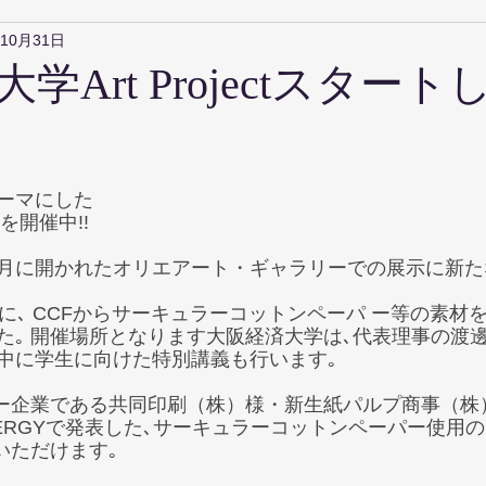
年10月31日
学Art Projectスター
テーマにした 
】 を開催中!! 
月に開かれたオリエアート・ギャラリーでの展示に新た
に､ CCFからサーキュラーコットンペーパ ー等の素材
た｡ 開催場所となります大阪経済大学は､代表理事の渡
中に学生に向けた特別講義も行います｡
ナー企業である共同印刷（株）様・新生紙パルプ商事（株
ERGYで発表した､サーキュラーコットンペーパー使用の
いただけます｡