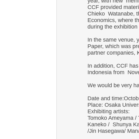
year, with new  mem
CCF provided material
Chieko  Watanabe, the
Economics, where the 
during the exhibition 
In the same venue, y
Paper
, which was p
partner companies, K
In addition, CCF has 
Indonesia from  Nove
We would be very happ
Date and time:Octobe
Place: Osaka Univer
Exhibiting artists: 
Tomoko Ameyama / T
Kaneko /  Shunya Ka
/Jin Hasegawa/ Man