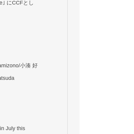
e｣ にCCFとし
Kamizono/小湊 好
tsuda
in July this 