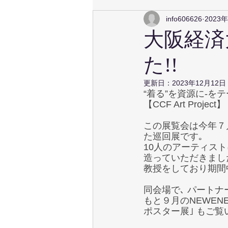
info606626
2023
大阪経済大
た!!
更新日：
2023年12月12日
“着る”を資源に-を
【CCF Art Project
この展覧会は今年７
た巡回展です｡ 
10人のアーティスト
造っていただきまし
教授をしており期間
同会場で､ パート
もと９月のNEWEN
ポスター展｣ もご覧