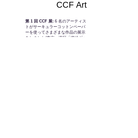
CCF Art
第 1 回 CCF 展:
6 名のアーティス
トがサーキュラーコットンペーパ
ーを使ってさまざまな作品の展示
をしました(東京・港区「織絵ギャ
ラリー」)
NEWENERGY展:
N.Yのアートプ
ロジェクト TORELANCE に協賛
して、150 名ほどのアーティスト
のデザインを新生紙パルプ商事と
共同印刷の協力のもと、サーキュ
ラーコットンペーパーに印刷して
ポスター展示を行いました。
(2023年9月開催)