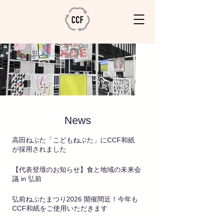
News
高田ねぶた「こどもねぶた」にCCF和紙
が採用されました
7月30日
【代表登壇のお知らせ】食と地域の未来会
議 in 弘前
7月29日
弘前ねぷたまつり2026 開催間近！今年も
CCF和紙をご使用いただきます