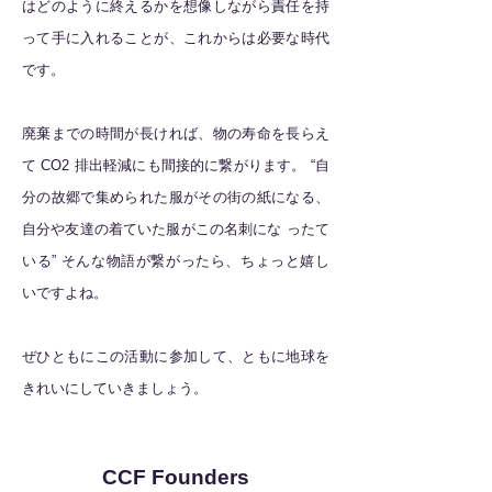
はどのように終えるかを想像しながら責任を持
って⼿に⼊れることが、これからは必要な時代
です。
廃棄までの時間が⻑ければ、物の寿命を⻑らえ
て CO2 排出軽減にも間接的に繋がります。 “⾃
分の故郷で集められた服がその街の紙になる、
⾃分や友達の着ていた服がこの名刺にな ったて
いる” そんな物語が繋がったら、ちょっと嬉し
いですよね。
ぜひともにこの活動に参加して、ともに地球を
きれいにしていきましょう。
CCF 代表理事 渡邊智惠⼦
CCF Founders