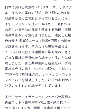
日本における衣類の3R（リユース、リサイク
ル、リペア）率は約26%、残り7割以上は焼
却処分か埋め立て処分されていることになり
ます。フランスでは2022年1月に、売れ残り
の新しい衣料品の廃棄を禁止する法律「衣服
廃棄禁止令」が施行されました。違反した場
合は最大15,000ユーロ（約204万円）の罰金
が課せられます。そのような現実を踏まえ
て、CCFは更なる技術開発に取り組み、さま
ざまな繊維の廃棄物から紙をつくることに成
功しました。富士共和製紙と新生紙パルプ商
事株式会社の協力でコットン50％、木材パル
プ50％の印刷特性の高いサーキュラーコット
ンペーパーを開発しました。CCFの名刺やパ
ンフレットもこの紙を使用しています。
また、サーキュラーコットンペーパー和紙は
再生コットン原料100%で土佐和紙専門メー
カー(株)モリシカで製紙、洛水紙は再生コッ