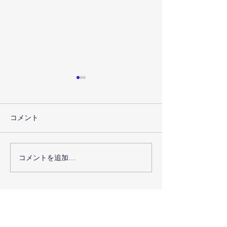
コメント
コメントを追加…
Project 12 - 株式会社たび
Project 11 -
せん・つなぐ
コニャンナーレ