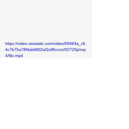
https://video.wixstatic.com/video/69464a_c6
4c7b75a78f4ab6802af2a9fccce2f2/720p/mp
4/file.mp4
アーティスト
News