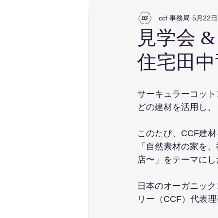
ccf 事務局
5月22日
見学会 
住宅田中
サーキュラーコット
どの建材を活用し、
このたび、CCF建
「
自然素材の家を、
店〜
」をテーマにし
日本のオーガニック
リー（CCF）代表