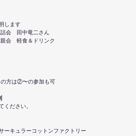
）
明します
0　お話会　田中竜二さん
00　懇親会　軽食＆ドリンク
）
2回目の方は②〜の参加も可
制
てください。
サーキュラーコットンファクトリー