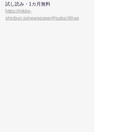
試し読み・1カ月無料 
https://nikko-
shinbun.jp/newspaper/#subscWrap