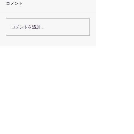
コメント
コメントを追加…
【代表登壇のお知らせ】
弘前ねぷたまつり2
食と地域の未来会議 in 弘
催間近！今年もC
前
をご使用いただ