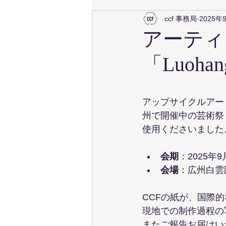
ccf 事務局
2025年
アーティ
「Luohan
アップサイクルアー
州で開催中の芸術祭
使用くださいました
会期
：2025年
会場
：広州白雲
CCFの紙が、国際
現地での制作過程の
またご報告お届けい