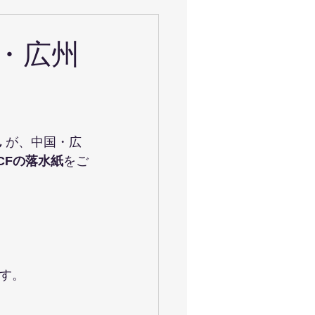
・広州
ん
 が、中国・広
CFの落水紙
をご
す。