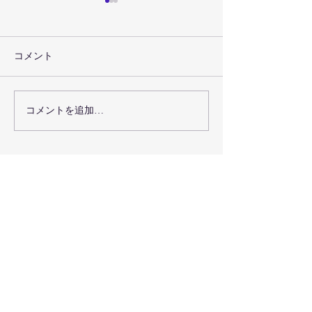
コメント
コメントを追加…
【代表登壇のお知らせ】
弘前ねぷたまつり2
食と地域の未来会議 in 弘
催間近！今年もC
前
をご使用いただ