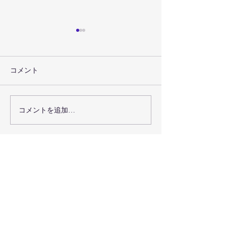
コメント
コメントを追加…
【代表登壇のお知らせ】
弘前ねぷたまつり2
食と地域の未来会議 in 弘
催間近！今年もC
前
をご使用いただ