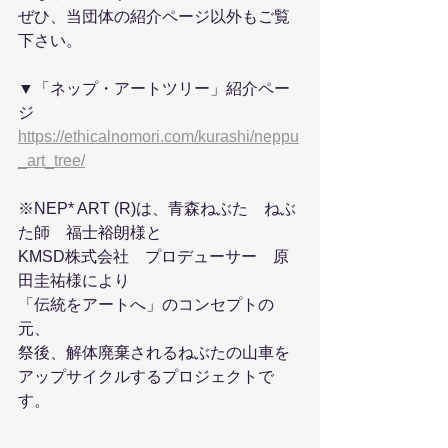
ぜひ、当団体の紹介ページ以外もご覧
下さい。
▼「ネップ・アートツリー」紹介ペー
ジ
https://ethicalnomori.com/kurashi/neppu
_art_tree/
※NEP* ART (R)は、青森ねぶた　ねぶ
た師　福士裕朗様と
KMSD株式会社　プロデューサー　原
田圭祐様により
「伝統をアートへ」のコンセプトの
元、
祭後、解体廃棄されるねぶたの山車を
アップサイクルするプロジェクトで
す。