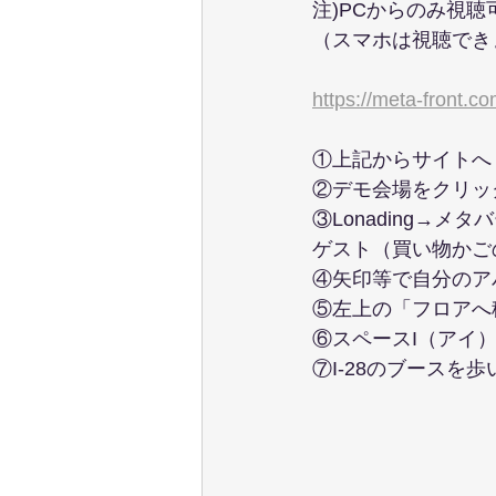
注)PCからのみ視聴
（スマホは視聴でき
https://meta-front.c
①上記からサイトへ
②デモ会場をクリッ
③Lonading→メ
ゲスト（買い物かご
④矢印等で自分のア
⑤左上の「フロアへ
⑥スペースI（アイ
⑦I-28のブースを