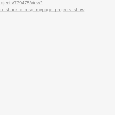
projects/779475/view?
o_share_c_msg_mypage_projects_show