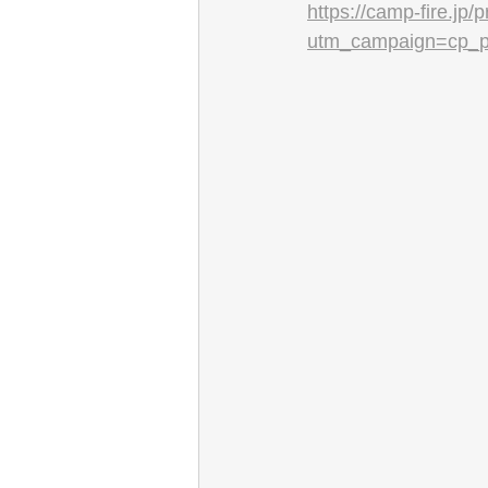
https://camp-fire.jp/
utm_campaign=cp_p