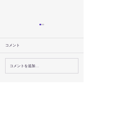
コメント
コメントを追加…
高田ねぶた「こどもねぶ
【代表登壇のお
た」にCCF和紙が採用さ
食と地域の未来会議
れました
前